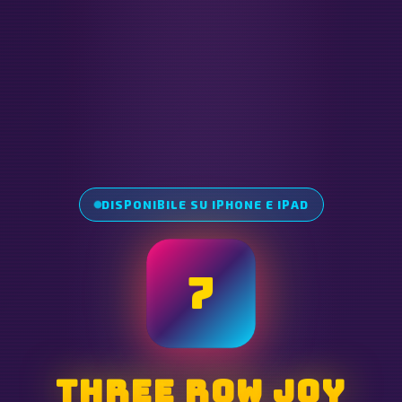
DISPONIBILE SU IPHONE E IPAD
7
Three Row Joy