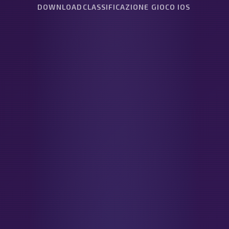
DOWNLOAD
CLASSIFICAZIONE
GIOCO IOS